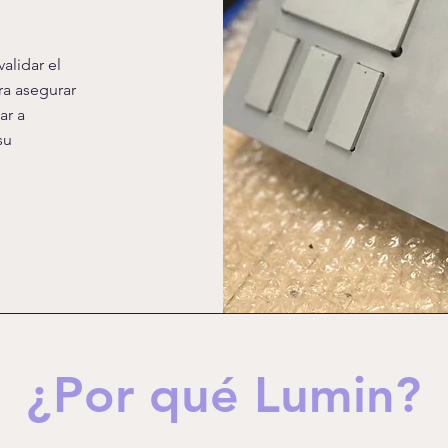
alidar el
ra asegurar
ar a
su
¿Por qué Lumin?