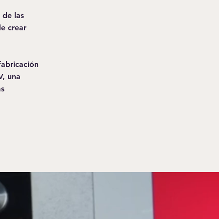
 de las
de crear
abricación
V, una
as