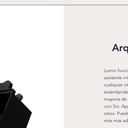
Arq
Lumin funci
asistente i
cualquier ot
estándar/ab
mayoría de 
con Siri, A
otros. Pued
más más ade