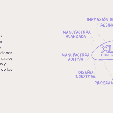
os
de
a
uciones
ncipios,
as y
 de los