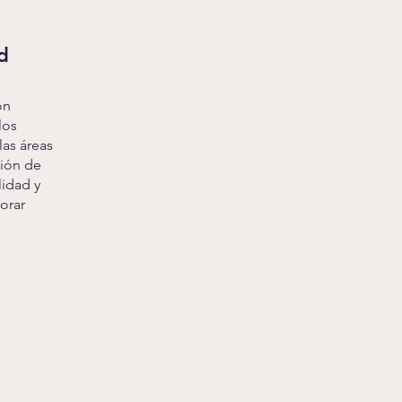
d
ón
los
las áreas
ción de
lidad y
orar